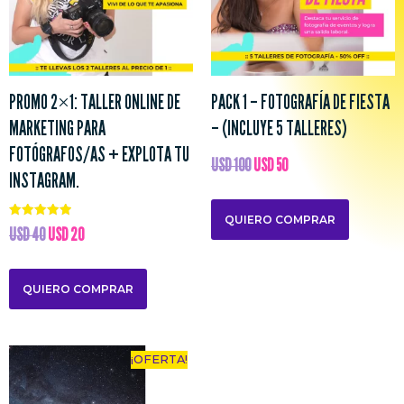
PROMO 2×1: TALLER ONLINE DE
PACK 1 – FOTOGRAFÍA DE FIESTA
MARKETING PARA
– (INCLUYE 5 TALLERES)
FOTÓGRAFOS/AS + EXPLOTA TU
USD
100
USD
50
INSTAGRAM.
QUIERO COMPRAR
Valorado
USD
40
USD
20
con
5.00
de 5
QUIERO COMPRAR
¡OFERTA!