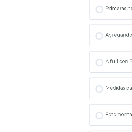
Primeras h
Agregando 
A full con
Medidas par
Fotomontaj