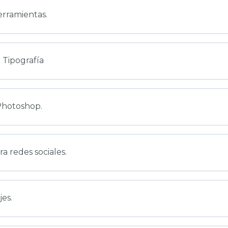
erramientas.
Tipografía
 Photoshop.
a redes sociales.
es.