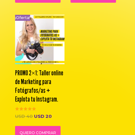
¡Oferta!
PROMO 2×1: Taller online
de Marketing para
Fotógrafos/as +
Explota tu Instagram.
Valorado
USD
40
USD
20
con
5.00
de 5
QUIERO COMPRAR